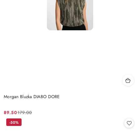
Morgan Bluzka DIABO DORE
89.50
179.00
Cena
Cena
promocyjna:
przed
-50%
promocją: