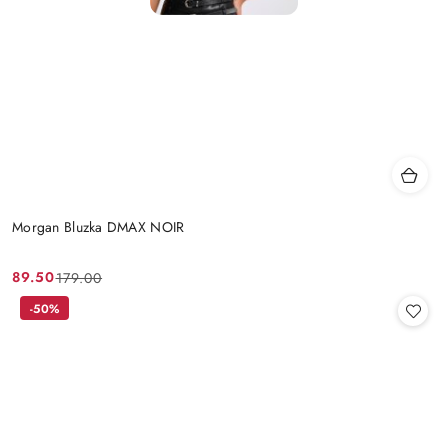
Morgan Bluzka DMAX NOIR
89.50
179.00
Cena
Cena
promocyjna:
przed
-50%
promocją: