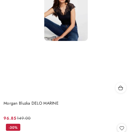
Morgan Bluzka DELO MARINE
96.85
149.00
Cena
Cena
promocyjna:
przed
-30%