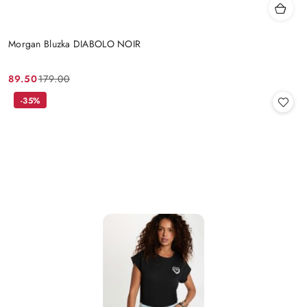
Morgan Bluzka DIABOLO NOIR
89.50
179.00
Cena
Cena
promocyjna:
przed
-35%
promocją: