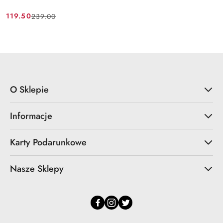
119.50
239.00
Cena
Cena
promocyjna:
przed
promocją:
O Sklepie
Informacje
Karty Podarunkowe
Nasze Sklepy