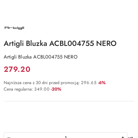
NAZWA
PRODUCENTA:
ARTIGLI
Artigli Bluzka ACBL004755 NERO
Artigli Bluzka ACBL004755 NERO
Cena:
279.20
Rabat:
Najniższa cena z 30 dni przed promocją:
296.65
-6%
Rabat:
Cena regularna:
349.00
-20%
Ilość