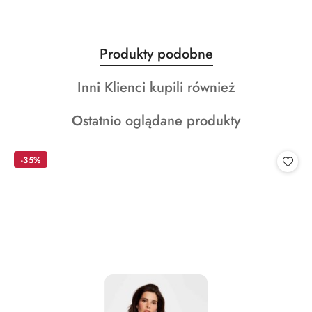
Produkty
Produkty podobne
Pomiń karuzelę produktów
o
Produkty
Inni Klienci kupili również
statusie:
o
Produkty
Ostatnio oglądane produkty
statusie:
o
statusie:
-35%