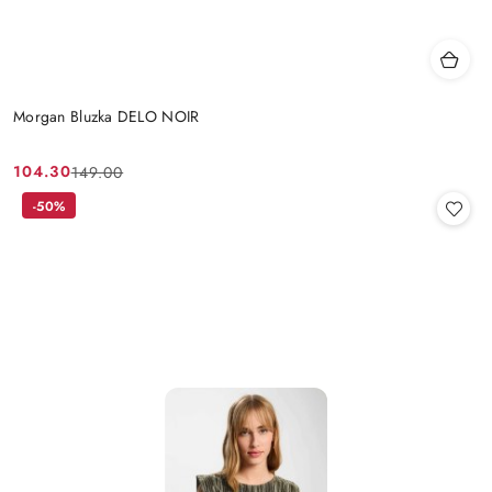
Morgan Bluzka DELO NOIR
104.30
149.00
Cena
Cena
promocyjna:
przed
-50%
promocją: