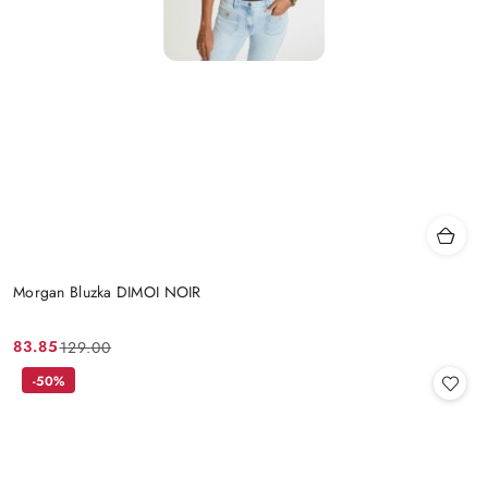
Morgan Bluzka DIMOI NOIR
83.85
129.00
Cena
Cena
promocyjna:
przed
-50%
promocją: