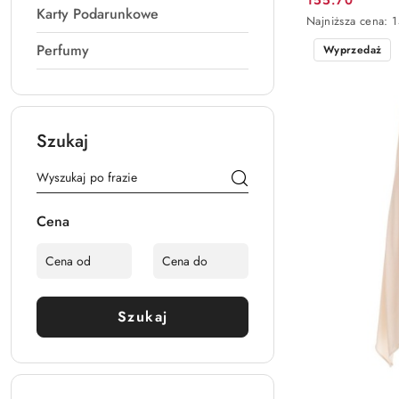
Cena
Karty Podarunkowe
Najniższa
Najniższa cena:
1
promocyjna:
cena
Perfumy
Wyprzedaż
z
30
dni
przed
obniżką
Szukaj
Cena
Szukaj