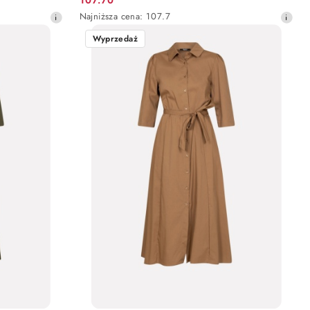
Cena
Najniższa
Najniższa cena:
107.7
promocyjna:
cena
Wyprzedaż
z
30
dni
przed
obniżką