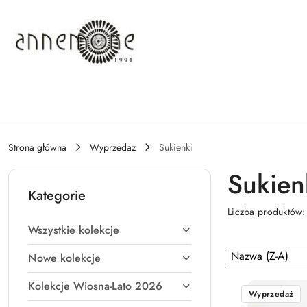
Przejdź do treści głównej
Przejdź do wyszukiwarki
Przejdź do moje konto
Przejdź do menu głównego
Przejdź do stopki
Strona główna
Wyprzedaż
Sukienki
Sukien
Kategorie
Liczba produktów
Wszystkie kolekcje
Zastosowano
Sortuj
Nowe kolekcje
według
sortowanie:
Kolekcje Wiosna-Lato 2026
Nazwa
Wyprzedaż
(Z-