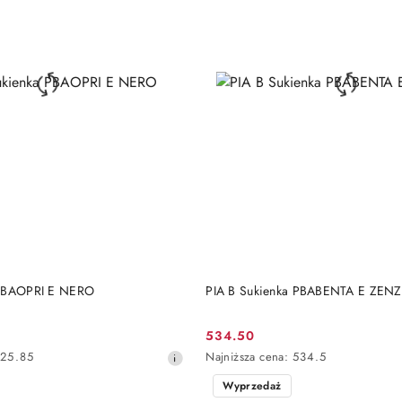
DO KOSZYKA
DO KOSZYKA
 PBAOPRI E NERO
PIA B Sukienka PBABENTA E ZEN
534.50
Cena
Najniższa
25.85
Najniższa cena:
534.5
promocyjna:
cena
Wyprzedaż
z