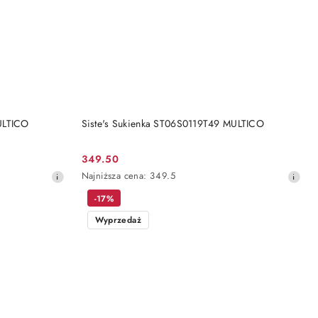
DO KOSZYKA
ULTICO
Siste's Sukienka ST06S0119T49 MULTICO
349.50
Cena
Najniższa
Najniższa cena:
349.5
promocyjna:
cena
-17%
z
30
Wyprzedaż
dni
przed
obniżką