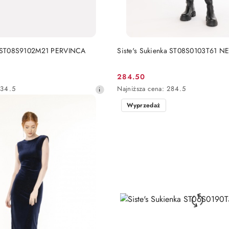
DO KOSZYKA
DO KOSZYKA
ka ST08S9102M21 PERVINCA
Siste's Sukienka ST08S0103T61 N
284.50
Cena
Najniższa
34.5
Najniższa cena:
284.5
promocyjna:
cena
Wyprzedaż
z
30
dni
przed
obniżką