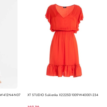
DO KOSZYKA
4W412N4-N07
XT STUDIO Sukienka X222SD1009W40001-234
107.70