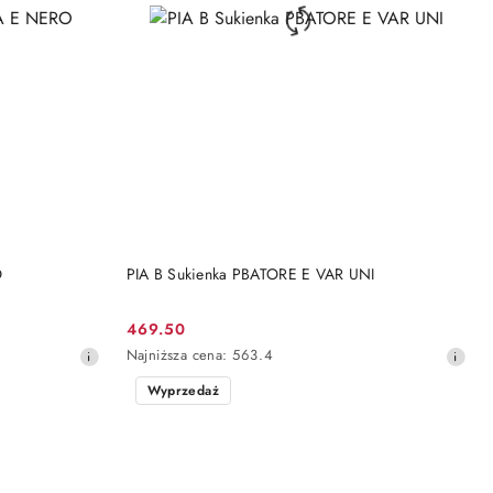
DO KOSZYKA
O
PIA B Sukienka PBATORE E VAR UNI
469.50
Cena
Najniższa
Najniższa cena:
563.4
promocyjna:
cena
Wyprzedaż
z
30
dni
przed
obniżką