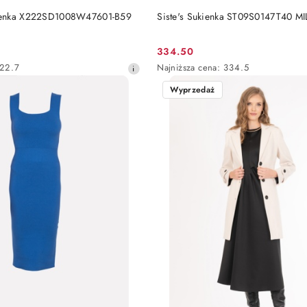
DO KOSZYKA
DO KOSZYKA
ienka X222SD1008W47601-B59
Siste's Sukienka ST09S0147T40 MI
334.50
Cena
Najniższa
22.7
Najniższa cena:
334.5
promocyjna:
cena
Wyprzedaż
z
30
dni
przed
obniżką