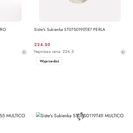
DO KOSZYKA
ERO
Siste's Sukienka ST07S0190T87 PERLA
224.50
Cena
Najniższa
Najniższa cena:
224.5
promocyjna:
cena
Wyprzedaż
z
30
dni
przed
obniżką