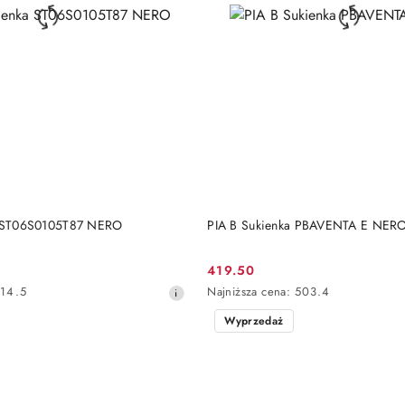
DO KOSZYKA
DO KOSZYKA
ka ST06S0105T87 NERO
PIA B Sukienka PBAVENTA E NER
419.50
Cena
Najniższa
14.5
Najniższa cena:
503.4
promocyjna:
cena
Wyprzedaż
z
30
dni
przed
obniżką