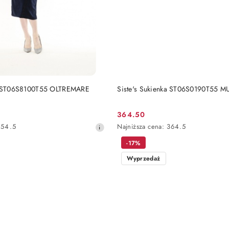
DO KOSZYKA
DO KOSZYKA
ka ST06S8100T55 OLTREMARE
Siste's Sukienka ST06S0190T55 M
364.50
Cena
Najniższa
454.5
Najniższa cena:
364.5
promocyjna:
cena
-17%
z
30
Wyprzedaż
dni
przed
obniżką