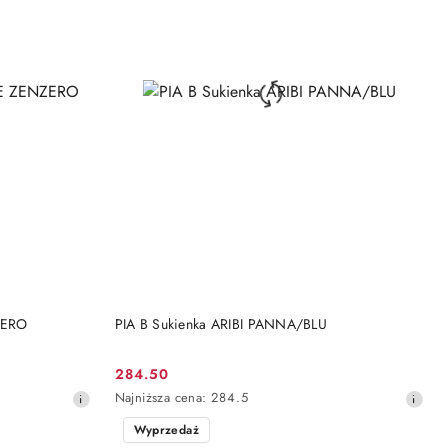
DO KOSZYKA
ZERO
PIA B Sukienka ARIBI PANNA/BLU
284.50
Cena
Najniższa
Najniższa cena:
284.5
promocyjna:
cena
Wyprzedaż
z