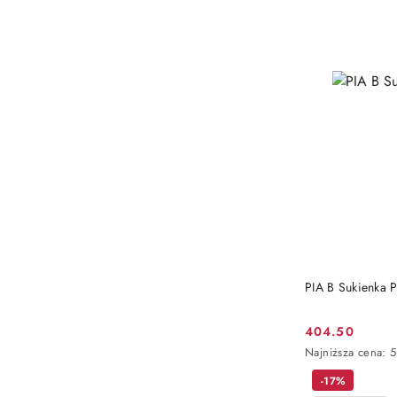
PIA B Sukienka
404.50
Cena
Najniższa
Najniższa cena:
5
promocyjna:
cena
-17%
z