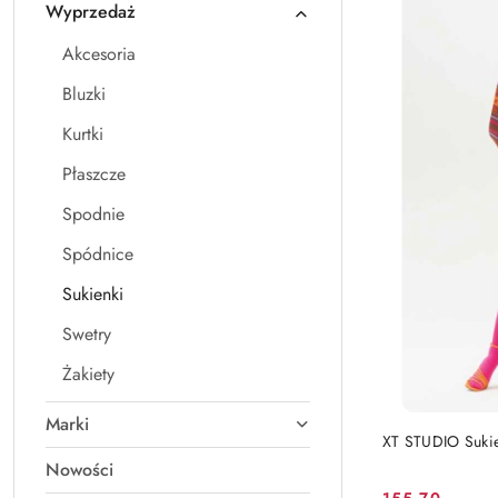
Wyprzedaż
A).
Akcesoria
Bluzki
Kurtki
Płaszcze
Spodnie
Spódnice
Sukienki
Swetry
Żakiety
Marki
XT STUDIO Suk
Nowości
155.70