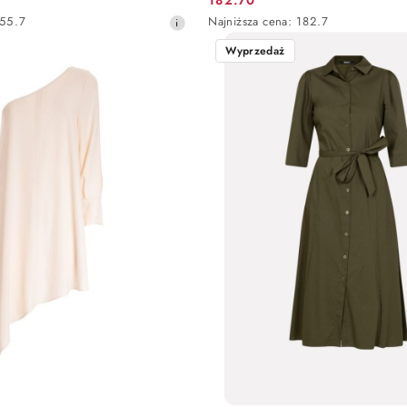
Cena
Najniższa
55.7
Najniższa cena:
182.7
promocyjna:
cena
Wyprzedaż
z
30
dni
przed
obniżką