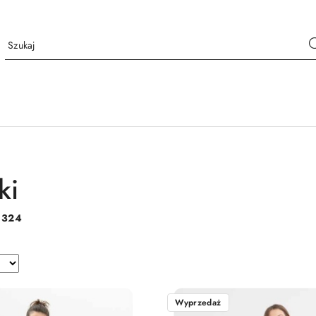
ki
:
324
Wyprzedaż