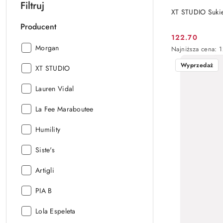
Filtruj
XT STUDIO Suk
Producent
122.70
Cena
Producent:
Morgan
Najniższa
Najniższa cena:
1
promocyjna:
cena
Wyprzedaż
z
Producent:
XT STUDIO
30
dni
Producent:
Lauren Vidal
przed
obniżką
Producent:
La Fee Maraboutee
Producent:
Humility
Producent:
Siste's
Producent:
Artigli
Producent:
PIA B
Producent:
Lola Espeleta