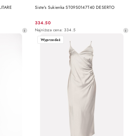
DO KOSZYKA
LITARE
Siste's Sukienka ST09S0147T40 DESERTO
334.50
Cena
Najniższa
Najniższa cena:
334.5
promocyjna:
cena
Wyprzedaż
z
30
dni
przed
obniżką