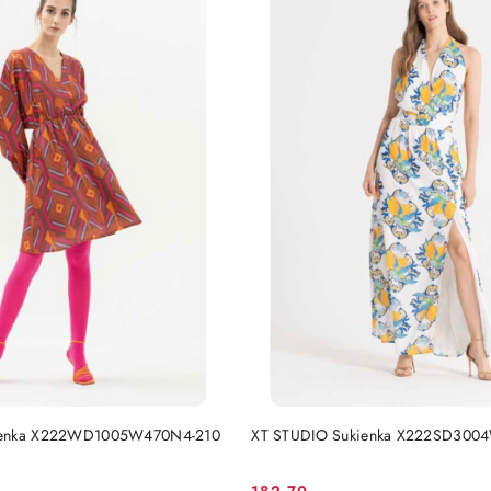
DO KOSZYKA
DO KOSZYKA
ienka X222WD1005W470N4-210
XT STUDIO Sukienka X222SD300
182.70