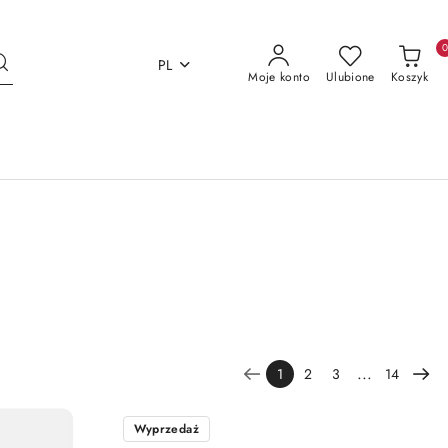
PL
Moje konto
Ulubione
Koszyk
...
1
2
3
14
Wyprzedaż