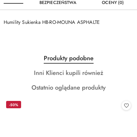
BEZPIECZEŃSTWA
OCENY (0)
Humility Sukienka HB-RO-MOUNA ASPHALTE
Produkty
Produkty podobne
Pomiń karuzelę produktów
o
Produkty
Inni Klienci kupili również
statusie:
o
Produkty
Ostatnio oglądane produkty
statusie:
o
statusie:
-50%