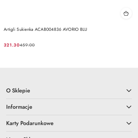
Artigli Sukienka ACAB004836 AVORIO BLU
321.30
459.00
Cena
Cena
promocyjna:
przed
promocją:
O Sklepie
Informacje
Karty Podarunkowe