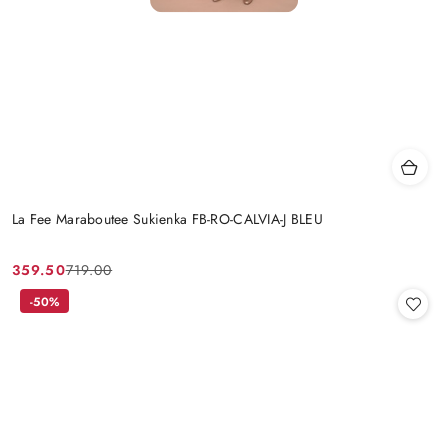
La Fee Maraboutee Sukienka FB-RO-CALVIA-J BLEU
359.50
719.00
Cena
Cena
promocyjna:
przed
-50%
promocją: