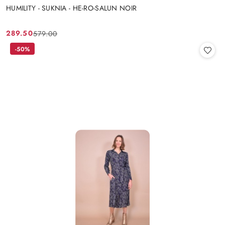
HUMILITY - SUKNIA - HE-RO-SALUN NOIR
289.50
579.00
Cena
Cena
promocyjna:
przed
-50%
promocją: