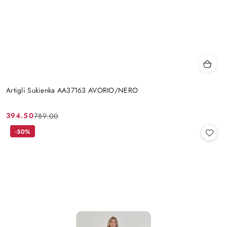
Artigli Sukienka AA37163 AVORIO/NERO
394.50
789.00
Cena
Cena
promocyjna:
przed
-50%
promocją: