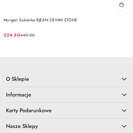
Morgan Sukienka RJEAN DENIM STONE
224.50
449.00
Cena
Cena
promocyjna:
przed
promocją:
O Sklepie
Informacje
Karty Podarunkowe
Nasze Sklepy