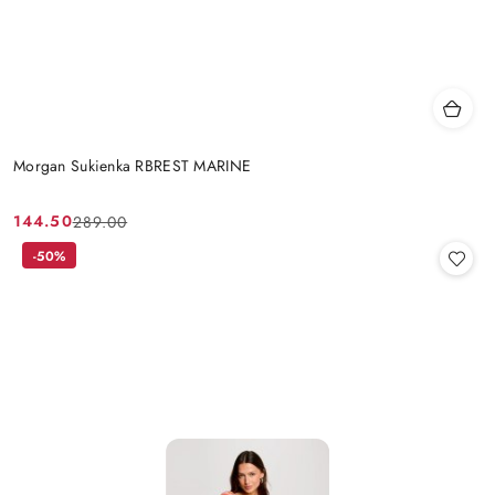
Morgan Sukienka RBREST MARINE
144.50
289.00
Cena
Cena
promocyjna:
przed
-50%
promocją: