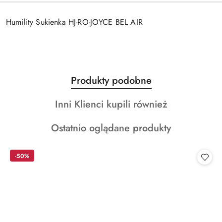
Humility Sukienka HJ-RO-JOYCE BEL AIR
Produkty
Produkty podobne
Pomiń karuzelę produktów
o
Produkty
Inni Klienci kupili również
statusie:
o
Produkty
Ostatnio oglądane produkty
statusie:
o
statusie:
-50%