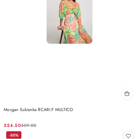
Morgan Sukienka RCARI.F MULTICO
254.50
509.00
Cena
Cena
promocyjna:
przed
-50%