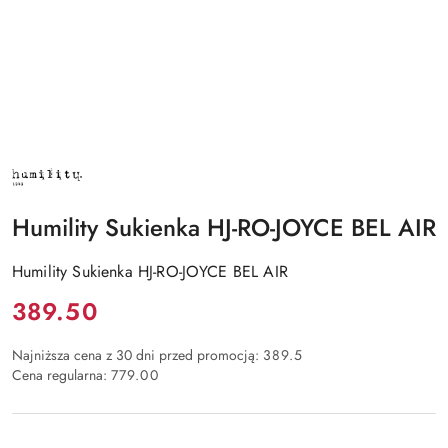
NAZWA
PRODUCENTA:
HUMILITY
Humility Sukienka HJ-RO-JOYCE BEL AIR
Humility Sukienka HJ-RO-JOYCE BEL AIR
Cena:
389.50
Najniższa cena z 30 dni przed promocją:
389.5
Cena regularna:
779.00