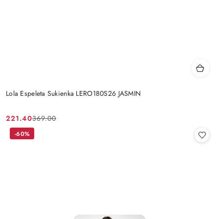
Lola Espeleta Sukienka LERO180S26 JASMIN
221.40
369.00
Cena
Cena
promocyjna:
przed
-60%
promocją: