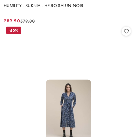
HUMILITY - SUKNIA - HE-RO-SALUN NOIR
289.50
579.00
Cena
Cena
promocyjna:
przed
-50%
promocją: