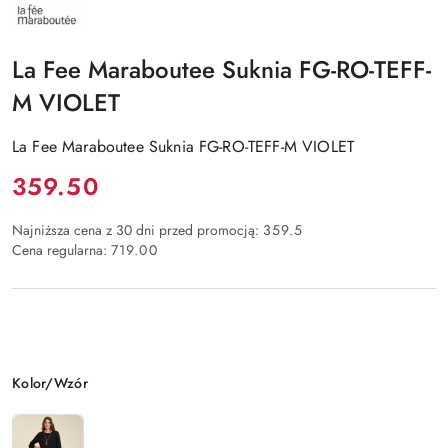
NAZWA
PRODUCENTA:
LA
FEE
La Fee Maraboutee Suknia FG-RO-TEFF-
MARABOUTEE
M VIOLET
La Fee Maraboutee Suknia FG-RO-TEFF-M VIOLET
Cena:
359.50
Najniższa cena z 30 dni przed promocją:
359.5
Cena regularna:
719.00
Wariant
Kolor/Wzór