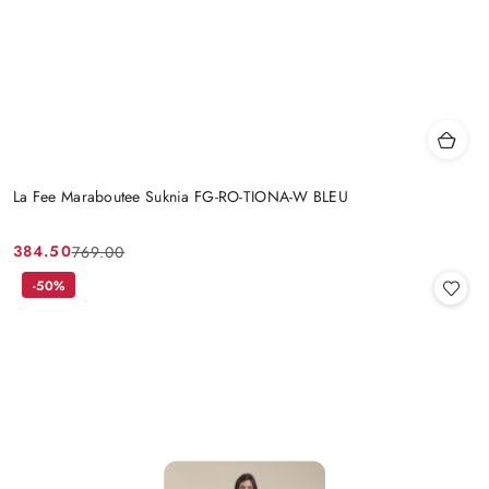
La Fee Maraboutee Suknia FG-RO-TIONA-W BLEU
384.50
769.00
Cena
Cena
promocyjna:
przed
-50%
promocją: