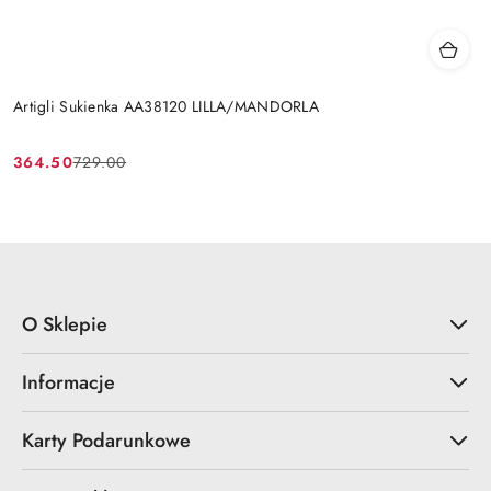
Artigli Sukienka AA38120 LILLA/MANDORLA
364.50
729.00
Cena
Cena
promocyjna:
przed
promocją:
O Sklepie
Informacje
Karty Podarunkowe