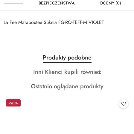
BEZPIECZEŃSTWA
OCENY (0)
La Fee Maraboutee Suknia FG-RO-TEFF-M VIOLET
Produkty
Produkty podobne
Pomiń karuzelę produktów
o
Produkty
Inni Klienci kupili również
statusie:
o
Produkty
Ostatnio oglądane produkty
statusie:
o
statusie:
-50%