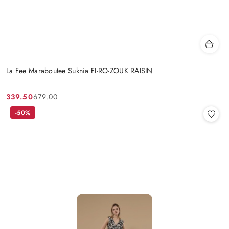
La Fee Maraboutee Suknia FI-RO-ZOUK RAISIN
339.50
679.00
Cena
Cena
promocyjna:
przed
-50%
promocją: