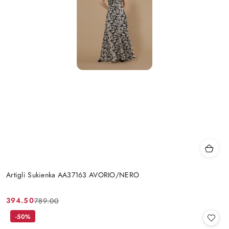
Artigli Sukienka AA37163 AVORIO/NERO
394.50
789.00
Cena
Cena
promocyjna:
przed
-50%