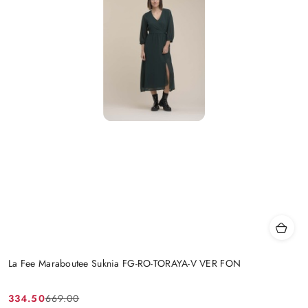
La Fee Maraboutee Suknia FG-RO-TORAYA-V VER FON
334.50
669.00
Cena
Cena