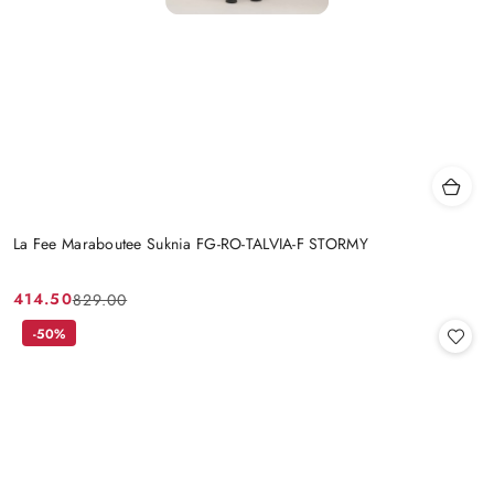
La Fee Maraboutee Suknia FG-RO-TALVIA-F STORMY
414.50
829.00
Cena
Cena
promocyjna:
przed
-50%
promocją: