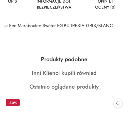
OPIS
INFORMACJE DOT.
OPINIE I
BEZPIECZEŃSTWA
OCENY (0)
La Fee Maraboutee Sweter FG-PU-TRESIA GRIS/BLANC
Produkty
Produkty podobne
Pomiń karuzelę produktów
o
Produkty
Inni Klienci kupili również
statusie:
o
Produkty
Ostatnio oglądane produkty
statusie:
o
statusie:
-50%