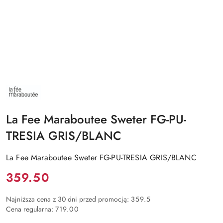
NAZWA
PRODUCENTA:
LA
FEE
La Fee Maraboutee Sweter FG-PU-
MARABOUTEE
TRESIA GRIS/BLANC
La Fee Maraboutee Sweter FG-PU-TRESIA GRIS/BLANC
Cena:
359.50
Najniższa cena z 30 dni przed promocją:
359.5
Cena regularna:
719.00