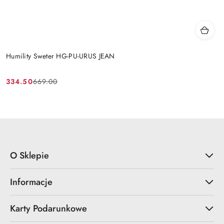
Humility Sweter HG-PU-URUS JEAN
334.50
669.00
Cena
Cena
promocyjna:
przed
promocją:
O Sklepie
Informacje
Karty Podarunkowe