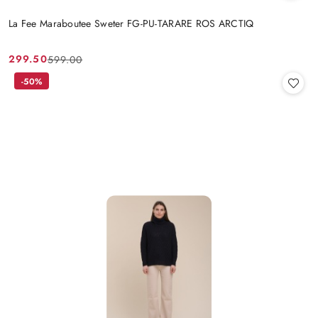
La Fee Maraboutee Sweter FG-PU-TARARE ROS ARCTIQ
299.50
599.00
Cena
Cena
promocyjna:
przed
-50%
promocją: