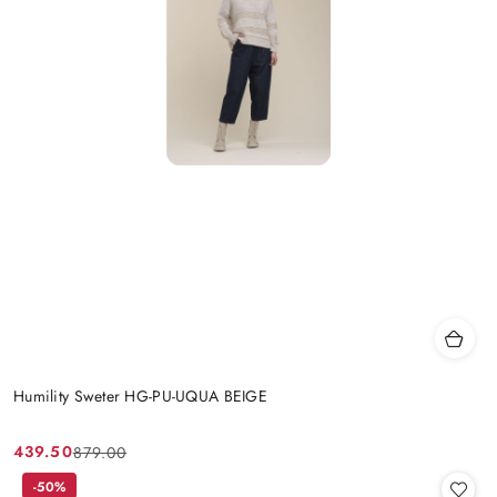
Humility Sweter HG-PU-UQUA BEIGE
439.50
879.00
Cena
Cena
promocyjna:
przed
-50%