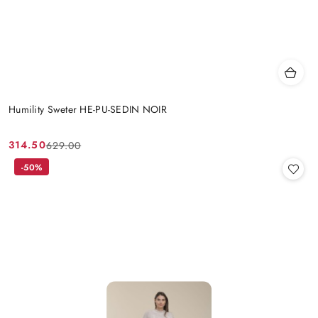
Humility Sweter HE-PU-SEDIN NOIR
314.50
629.00
Cena
Cena
promocyjna:
przed
-50%
promocją: