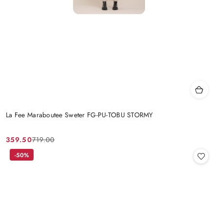
La Fee Maraboutee Sweter FG-PU-TOBU STORMY
359.50
719.00
Cena
Cena
promocyjna:
przed
-50%
promocją: