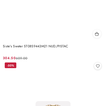
Siste's Sweter ST08S9443M21 NUD/PISTAC
304.50
609.00
Cena
Cena
promocyjna:
przed
-50%
promocją: