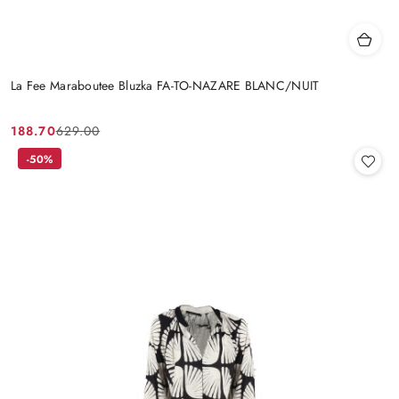
La Fee Maraboutee Bluzka FA-TO-NAZARE BLANC/NUIT
188.70
629.00
Cena
Cena
promocyjna:
przed
-50%
promocją: