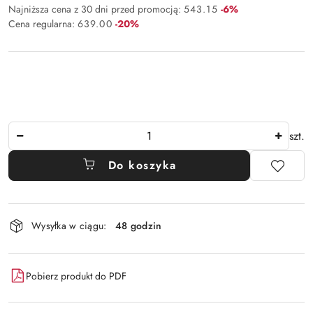
Rabat:
Najniższa cena z 30 dni przed promocją:
543.15
-6%
Rabat:
Cena regularna:
639.00
-20%
Ilość
szt.
Do koszyka
Dostępność
Wysyłka w ciągu:
48 godzin
i
dostawa
Pobierz produkt do PDF