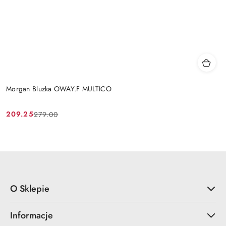
Morgan Bluzka OWAY.F MULTICO
209.25
279.00
Cena
Cena
promocyjna:
przed
promocją:
O Sklepie
Informacje