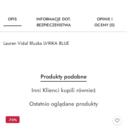
OPIS
INFORMACJE DOT.
OPINIE I
BEZPIECZEŃSTWA
OCENY (0)
Lauren Vidal Bluzka LVRIKA BLUE
Produkty
Produkty podobne
Pomiń karuzelę produktów
o
Produkty
Inni Klienci kupili również
statusie:
o
Produkty
Ostatnio oglądane produkty
statusie:
o
statusie:
-70%