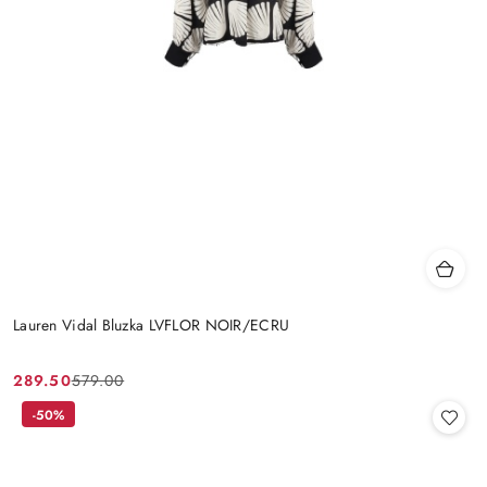
Lauren Vidal Bluzka LVFLOR NOIR/ECRU
289.50
579.00
Cena
Cena
promocyjna:
przed
-50%
promocją: