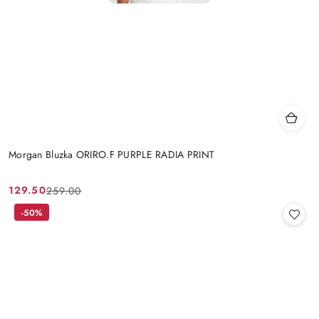
Morgan Bluzka ORIRO.F PURPLE RADIA PRINT
129.50
259.00
Cena
Cena
promocyjna:
przed
-50%
promocją: