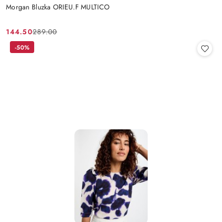
Morgan Bluzka ORIEU.F MULTICO
144.50
289.00
Cena
Cena
promocyjna:
przed
-50%
promocją: