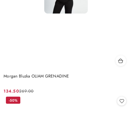
Morgan Bluzka OLIAM GRENADINE
134.50
269.00
Cena
Cena
promocyjna:
przed
-50%
promocją: