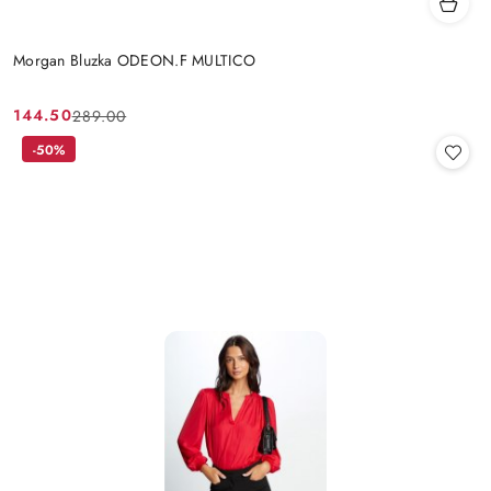
Morgan Bluzka ODEON.F MULTICO
144.50
289.00
Cena
Cena
promocyjna:
przed
-50%
promocją: