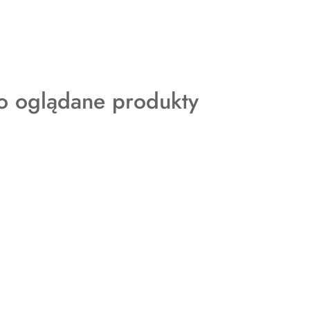
ty
o oglądane produkty
: