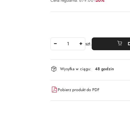
Rabat:
Cena regularna:
679.00
-20%
Ilość
szt.
Dostępność
Wysyłka w ciągu:
48 godzin
i
dostawa
Pobierz produkt do PDF