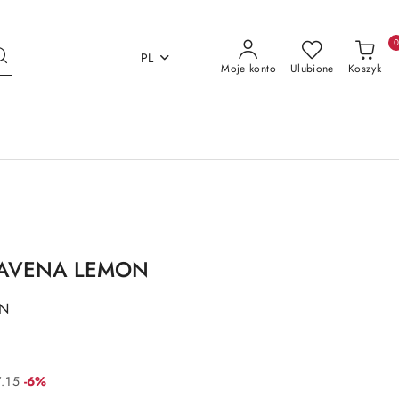
PL
Moje konto
Ulubione
Koszyk
 LVAVENA LEMON
ON
Rabat:
.15
-6%