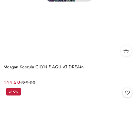
Morgan Koszula CILYN.F AQU AT DREAM
144.50
289.00
Cena
Cena
promocyjna:
przed
-35%
promocją: