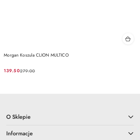
Morgan Koszula CLION MULTICO
139.50
279.00
Cena
Cena
promocyjna:
przed
promocją:
O Sklepie
Informacje