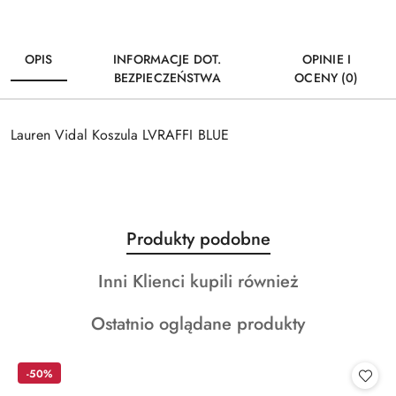
OPIS
INFORMACJE DOT.
OPINIE I
BEZPIECZEŃSTWA
OCENY (0)
Lauren Vidal Koszula LVRAFFI BLUE
Produkty
Produkty podobne
Pomiń karuzelę produktów
o
Produkty
Inni Klienci kupili również
statusie:
o
Produkty
Ostatnio oglądane produkty
statusie:
o
statusie:
-50%