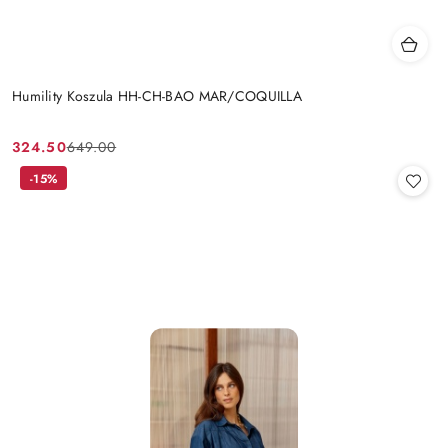
Humility Koszula HH-CH-BAO MAR/COQUILLA
324.50
649.00
Cena
Cena
promocyjna:
przed
-15%
promocją: