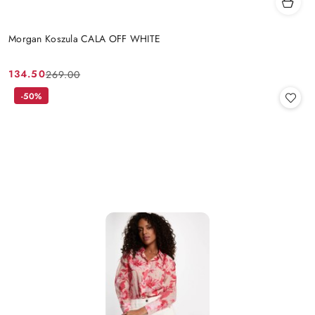
Morgan Koszula CALA OFF WHITE
134.50
269.00
Cena
Cena
promocyjna:
przed
-50%
promocją: