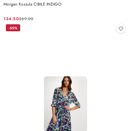
Morgan Koszula CIBILE INDIGO
134.50
269.00
Cena
Cena
promocyjna:
przed
-50%
promocją: