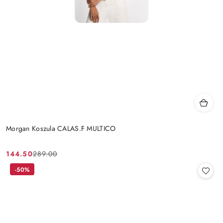
Morgan Koszula CALAS.F MULTICO
144.50
289.00
Cena
Cena
promocyjna:
przed
-50%
promocją: