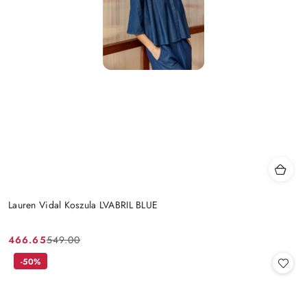
Lauren Vidal Koszula LVABRIL BLUE
466.65
549.00
Cena
Cena
promocyjna:
przed
-50%
promocją: