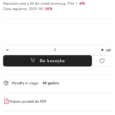
Rabat:
Najniższa cena z 30 dni przed promocją:
926.1
-6%
Rabat:
Cena regularna:
1029.00
-15%
Ilość
szt.
Do koszyka
Dostępność
Wysyłka w ciągu:
48 godzin
i
dostawa
Pobierz produkt do PDF