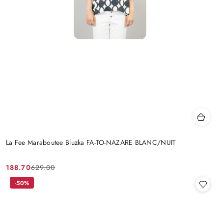
La Fee Maraboutee Bluzka FA-TO-NAZARE BLANC/NUIT
188.70
629.00
Cena
Cena
promocyjna:
przed
-50%
promocją: