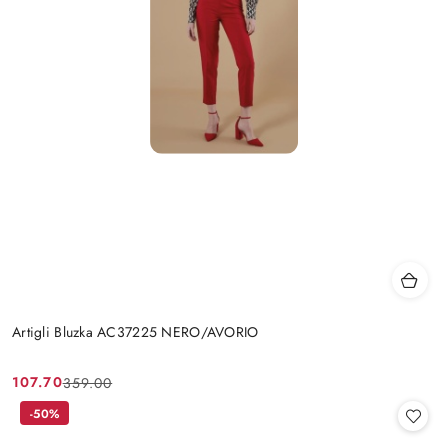
Artigli Bluzka AC37225 NERO/AVORIO
107.70
359.00
Cena
Cena
promocyjna:
przed
-50%
promocją: