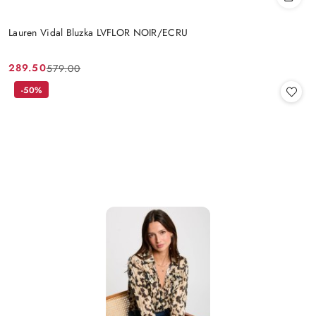
Lauren Vidal Bluzka LVFLOR NOIR/ECRU
289.50
579.00
Cena
Cena
promocyjna:
przed
-50%
promocją: