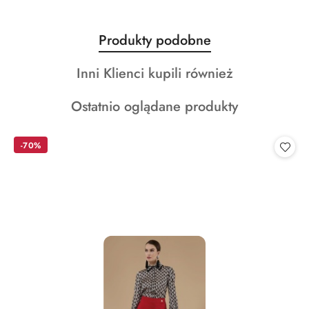
Produkty
Produkty podobne
Pomiń karuzelę produktów
o
Produkty
Inni Klienci kupili również
statusie:
o
Produkty
Ostatnio oglądane produkty
statusie:
o
statusie:
-70%