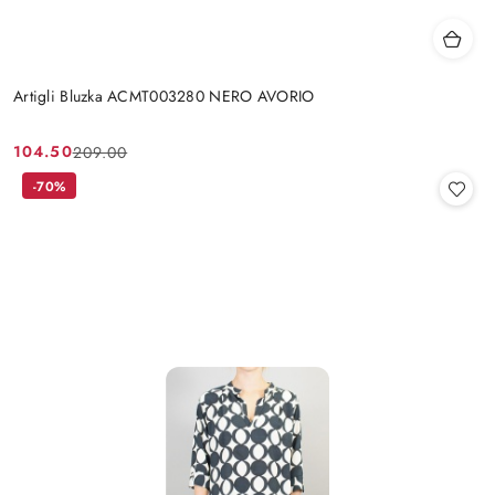
Artigli Bluzka ACMT003280 NERO AVORIO
104.50
209.00
Cena
Cena
promocyjna:
przed
-70%
promocją: