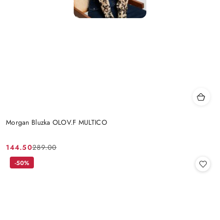
Morgan Bluzka OLOV.F MULTICO
144.50
289.00
Cena
Cena
promocyjna:
przed
-50%
promocją: