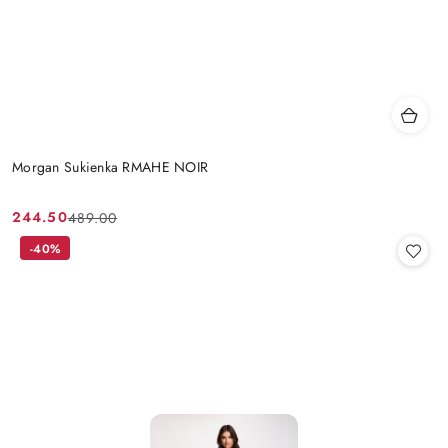
Morgan Sukienka RMAHE NOIR
244.50
489.00
Cena
Cena
promocyjna:
przed
-40%
promocją: