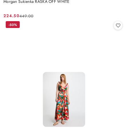
Morgan Sukienka RASKA OFF WHITE
224.50
449.00
Cena
Cena
promocyjna:
przed
-50%
promocją: