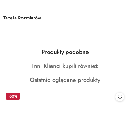
Tabela Rozmiarów
Produkty
Produkty podobne
Pomiń karuzelę produktów
o
Produkty
Inni Klienci kupili również
statusie:
o
Produkty
Ostatnio oglądane produkty
statusie:
o
statusie:
-50%