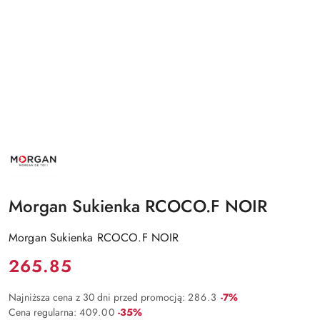
NAZWA
PRODUCENTA:
MORGAN
Morgan Sukienka RCOCO.F NOIR
Morgan Sukienka RCOCO.F NOIR
Cena:
265.85
Rabat:
Najniższa cena z 30 dni przed promocją:
286.3
-7%
Rabat:
Cena regularna:
409.00
-35%