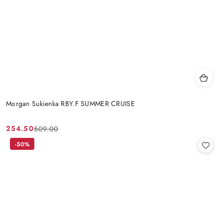
Morgan Sukienka RBY.F SUMMER CRUISE
254.50
509.00
Cena
Cena
promocyjna:
przed
-50%
promocją: