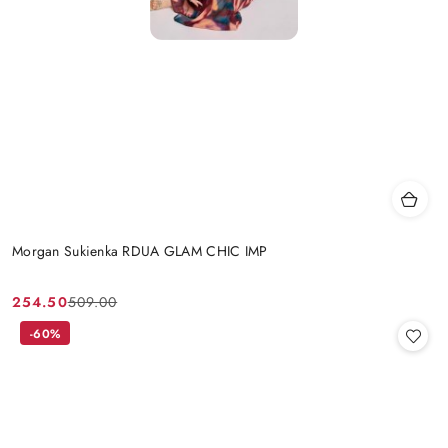
Morgan Sukienka RDUA GLAM CHIC IMP
254.50
509.00
Cena
Cena
promocyjna:
przed
-60%
promocją: