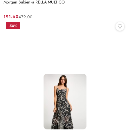
Morgan Sukienka RELLA MULTICO
191.60
479.00
Cena
Cena
promocyjna:
przed
-50%
promocją: