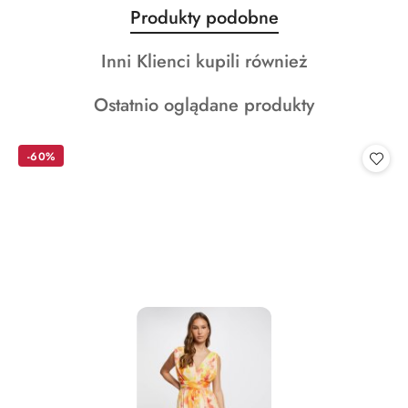
Produkty
Produkty podobne
Pomiń karuzelę produktów
o
Produkty
Inni Klienci kupili również
statusie:
o
Produkty
Ostatnio oglądane produkty
statusie:
o
statusie:
-60%