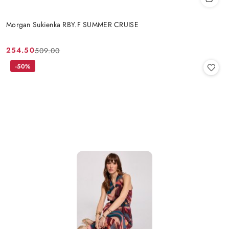
Morgan Sukienka RBY.F SUMMER CRUISE
254.50
509.00
Cena
Cena
promocyjna:
przed
-50%
promocją: