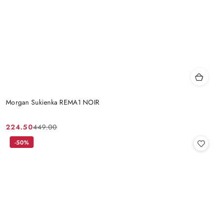
Morgan Sukienka REMA1 NOIR
224.50
449.00
Cena
Cena
promocyjna:
przed
-50%
promocją: