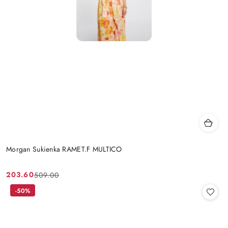
Morgan Sukienka RAMET.F MULTICO
203.60
509.00
Cena
Cena
promocyjna:
przed
-50%
promocją: