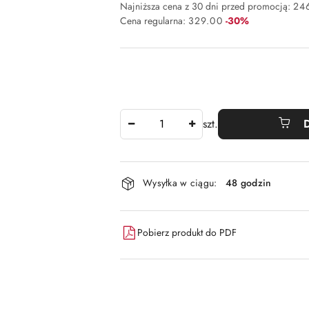
Najniższa cena z 30 dni przed promocją:
24
Rabat:
Cena regularna:
329.00
-30%
Ilość
szt.
Dostępność
Wysyłka w ciągu:
48 godzin
i
dostawa
Pobierz produkt do PDF