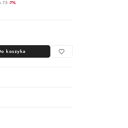
Rabat:
6.75
-7%
Do koszyka