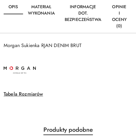
OPIS
MATERIAŁ
INFORMACJE
OPINIE
WYKONANIA
DOT.
I
BEZPIECZEŃSTWA
OCENY
(0)
Morgan Sukienka RJAN DENIM BRUT
Tabela Rozmiarów
Produkty
Produkty podobne
Pomiń karuzelę produktów