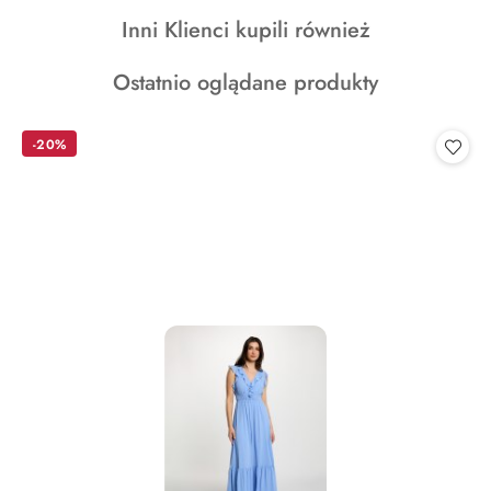
o
Produkty
Inni Klienci kupili również
statusie:
o
Produkty
Ostatnio oglądane produkty
statusie:
o
statusie:
-20%