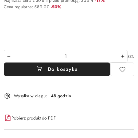
Rabat:
Najniższa cena z 30 dni przed promocją:
353.4
-17%
Rabat:
Cena regularna:
589.00
-50%
Ilość
szt.
Do koszyka
Dostępność
Wysyłka w ciągu:
48 godzin
i
dostawa
Pobierz produkt do PDF