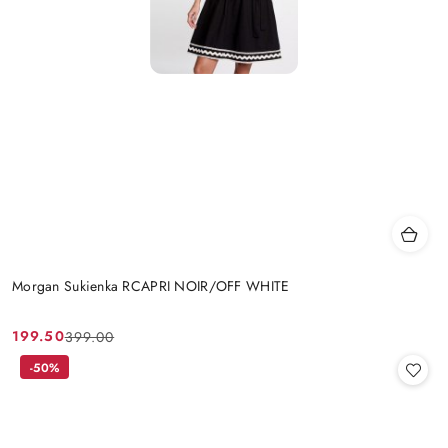
Morgan Sukienka RCAPRI NOIR/OFF WHITE
199.50
399.00
Cena
Cena
promocyjna:
przed
-50%
promocją: