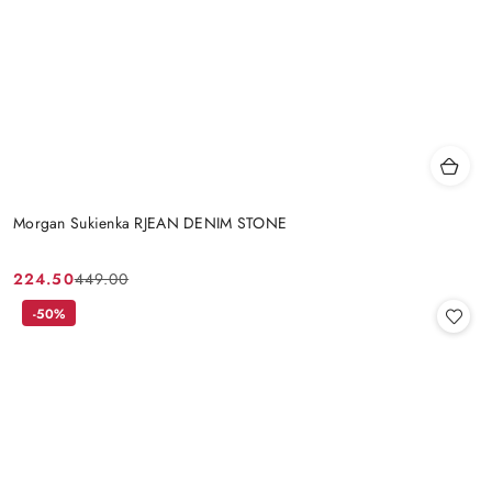
Morgan Sukienka RJEAN DENIM STONE
224.50
449.00
Cena
Cena
promocyjna:
przed
-50%
promocją: