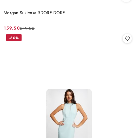
Morgan Sukienka RDORE DORE
159.50
319.00
Cena
Cena
promocyjna:
przed
-60%
promocją: