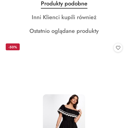
Produkty
Produkty podobne
Pomiń karuzelę produktów
o
Produkty
Inni Klienci kupili również
statusie:
o
Produkty
Ostatnio oglądane produkty
statusie:
o
statusie:
-50%