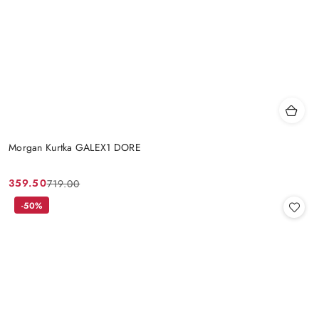
Morgan Kurtka GALEX1 DORE
359.50
719.00
Cena
Cena
promocyjna:
przed
-50%
promocją: