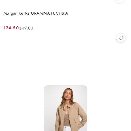
Morgan Kurtka GRAMINA FUCHSIA
174.50
349.00
Cena
Cena
promocyjna:
przed
promocją: