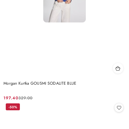
Morgan Kurtka GOUSMI SODALITE BLUE
197.40
329.00
Cena
Cena
promocyjna:
przed
-50%
promocją: