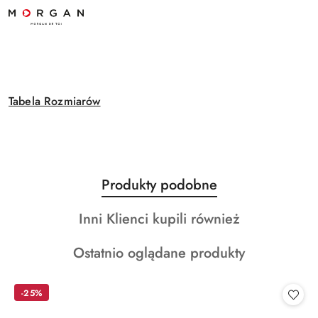
Tabela Rozmiarów
Produkty
Produkty podobne
Pomiń karuzelę produktów
o
Produkty
Inni Klienci kupili również
statusie:
o
Produkty
Ostatnio oglądane produkty
statusie:
o
statusie:
-25%