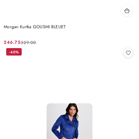
Morgan Kurtka GOUSMI BLEUET
246.75
329.00
Cena
Cena
promocyjna:
przed
-40%
promocją: