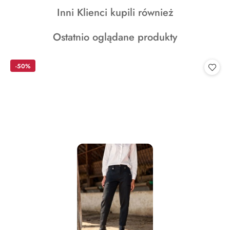
o
Produkty
Inni Klienci kupili również
statusie:
o
Produkty
Ostatnio oglądane produkty
statusie:
o
statusie:
-50%