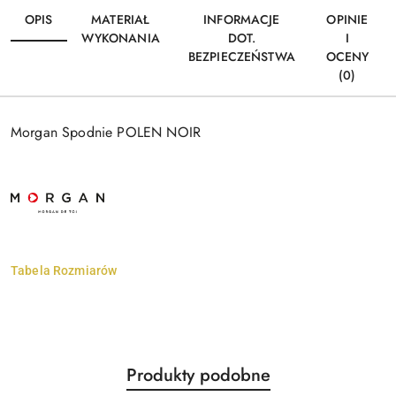
OPIS
MATERIAŁ
INFORMACJE
OPINIE
WYKONANIA
DOT.
I
BEZPIECZEŃSTWA
OCENY
(0)
Morgan Spodnie POLEN NOIR
Tabela Rozmiarów
Produkty
Produkty podobne
Pomiń karuzelę produktów