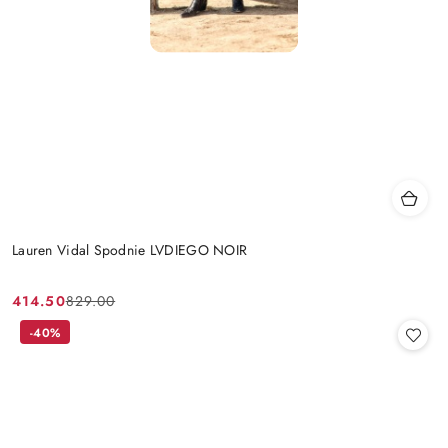
Lauren Vidal Spodnie LVDIEGO NOIR
414.50
829.00
Cena
Cena
promocyjna:
przed
-40%
promocją: