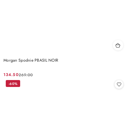
Morgan Spodnie PBASIL NOIR
134.50
269.00
Cena
Cena
promocyjna:
przed
-60%
promocją: