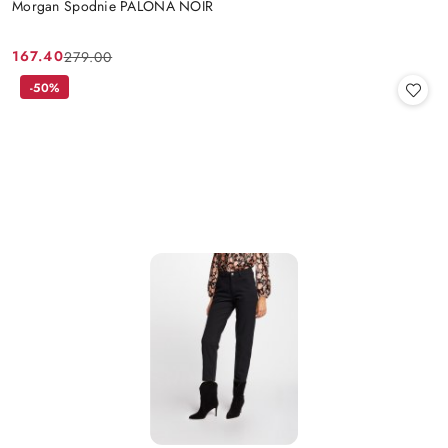
Morgan Spodnie PALONA NOIR
167.40
279.00
Cena
Cena
promocyjna:
przed
-50%
promocją: