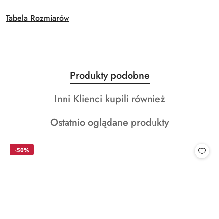
Tabela Rozmiarów
Produkty
Produkty podobne
Pomiń karuzelę produktów
o
Produkty
Inni Klienci kupili również
statusie:
o
Produkty
Ostatnio oglądane produkty
statusie:
o
statusie:
-50%