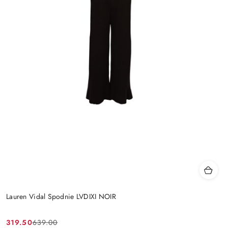
Lauren Vidal Spodnie LVDIXI NOIR
319.50
639.00
Cena
Cena