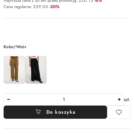
Rabat:
Najniższa cena z 30 dni przed promocją:
220.15
-6%
Rabat:
Cena regularna:
259.00
-20%
Wariant
Kolor/Wzór
Ilość
szt.
Do koszyka
Dostępność