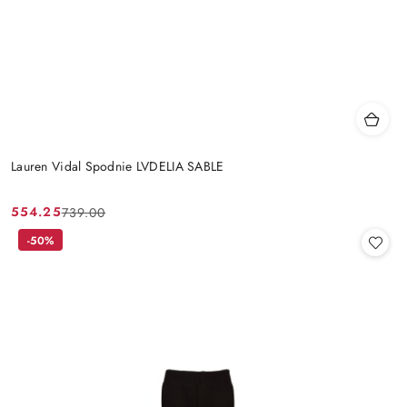
Lauren Vidal Spodnie LVDELIA SABLE
554.25
739.00
Cena
Cena
promocyjna:
przed
-50%
promocją: