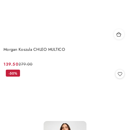
Morgan Koszula CHLEO MULTICO
139.50
279.00
Cena
Cena
promocyjna:
przed
-50%
promocją: