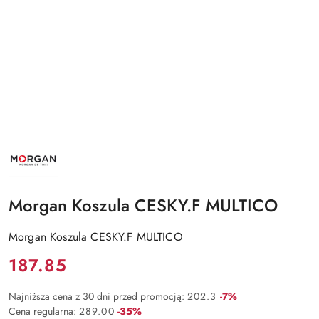
NAZWA
PRODUCENTA:
MORGAN
Morgan Koszula CESKY.F MULTICO
Morgan Koszula CESKY.F MULTICO
Cena:
187.85
Rabat:
Najniższa cena z 30 dni przed promocją:
202.3
-7%
Rabat:
Cena regularna:
289.00
-35%