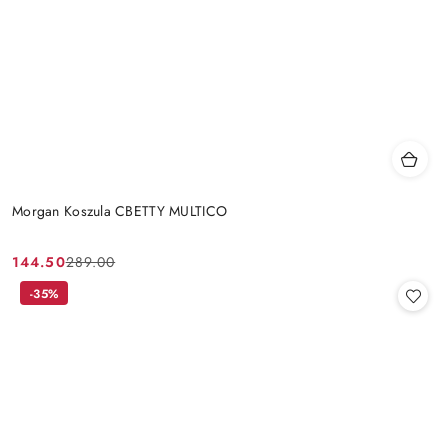
Morgan Koszula CBETTY MULTICO
144.50
289.00
Cena
Cena
promocyjna:
przed
-35%
promocją: