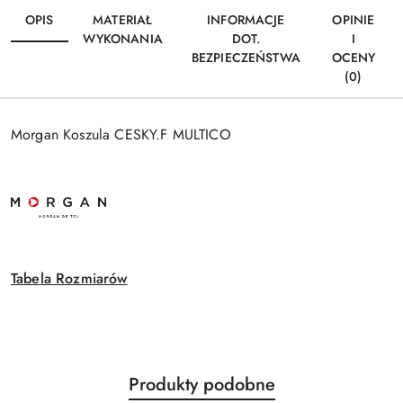
OPIS
MATERIAŁ
INFORMACJE
OPINIE
WYKONANIA
DOT.
I
BEZPIECZEŃSTWA
OCENY
(0)
Morgan Koszula CESKY.F MULTICO
Tabela Rozmiarów
Produkty
Produkty podobne
Pomiń karuzelę produktów