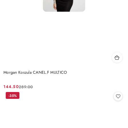
Morgan Koszula CANEL.F MULTICO
144.50
289.00
Cena
Cena
promocyjna:
przed
-35%
promocją: