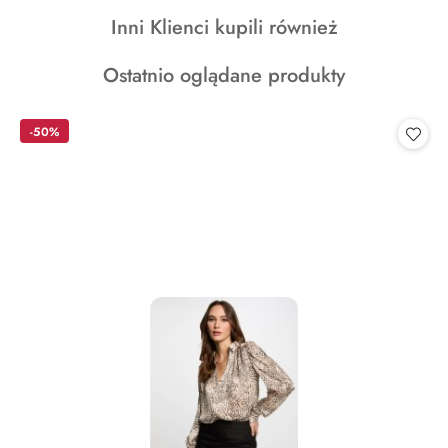
o
Produkty
Inni Klienci kupili również
statusie:
o
Produkty
Ostatnio oglądane produkty
statusie:
o
statusie:
-50%