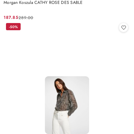
Morgan Koszula CATHY ROSE DES SABLE
187.85
289.00
Cena
Cena
promocyjna:
przed
-50%
promocją: