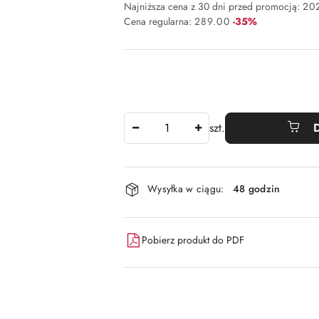
Najniższa cena z 30 dni przed promocją:
20
Rabat:
Cena regularna:
289.00
-35%
Ilość
szt.
Dostępność
Wysyłka w ciągu:
48 godzin
i
dostawa
Pobierz produkt do PDF