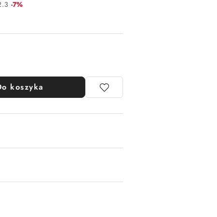
Rabat:
2.3
-7%
Do koszyka