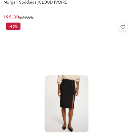
Morgan Spódnica JCLOUD IVOIRE
195.30
279.00
Cena
Cena
promocyjna:
przed
-45%
promocją: