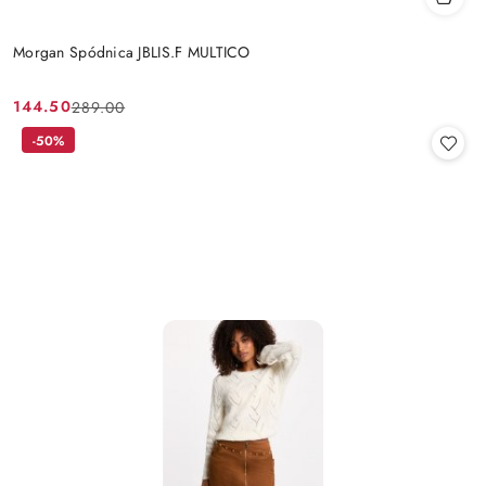
Morgan Spódnica JBLIS.F MULTICO
144.50
289.00
Cena
Cena
promocyjna:
przed
-50%
promocją: