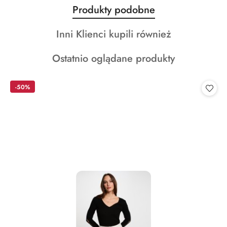
Produkty
Produkty podobne
Pomiń karuzelę produktów
o
Produkty
Inni Klienci kupili również
statusie:
o
Produkty
Ostatnio oglądane produkty
statusie:
o
statusie:
-50%