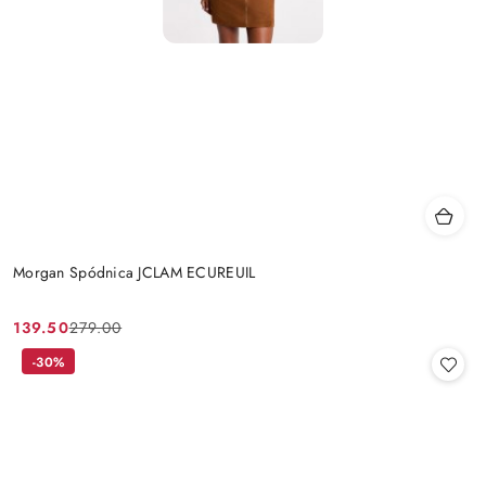
Morgan Spódnica JCLAM ECUREUIL
139.50
279.00
Cena
Cena
promocyjna:
przed
-30%
promocją: