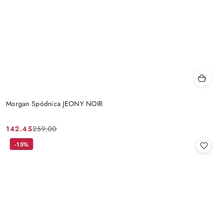
Morgan Spódnica JEONY NOIR
142.45
259.00
Cena
Cena
promocyjna:
przed
-15%
promocją: