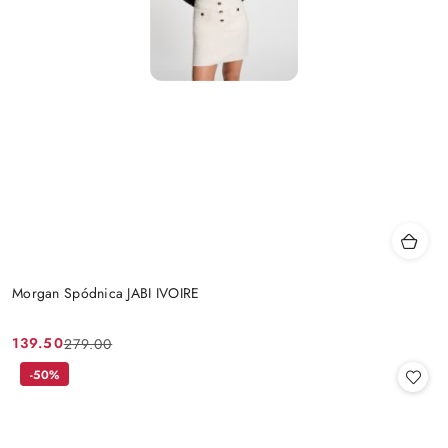
Morgan Spódnica JABI IVOIRE
139.50
279.00
Cena
Cena
promocyjna:
przed
-50%
promocją: