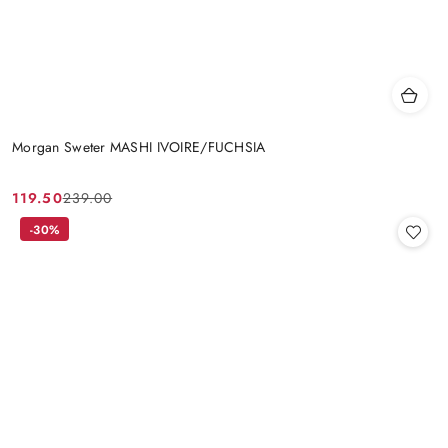
Morgan Sweter MASHI IVOIRE/FUCHSIA
119.50
239.00
Cena
Cena
promocyjna:
przed
-30%
promocją: