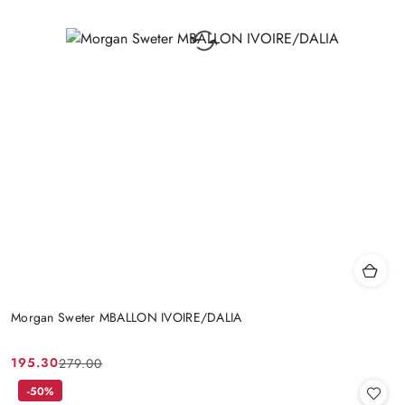
Morgan Sweter MBALLON IVOIRE/DALIA
195.30
279.00
Cena
Cena
promocyjna:
przed
-50%