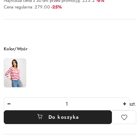
Rabat:
Najniższa cena z 30 dni przed promocją:
223.2
-6%
Rabat:
Cena regularna:
279.00
-25%
Wariant
Kolor/Wzór
Ilość
szt.
Do koszyka
Dostępność