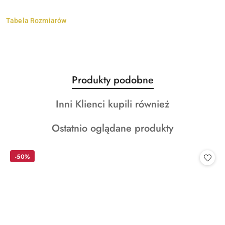
Tabela Rozmiarów
Produkty
Produkty podobne
Pomiń karuzelę produktów
o
Produkty
Inni Klienci kupili również
statusie:
o
Produkty
Ostatnio oglądane produkty
statusie:
o
statusie:
-50%