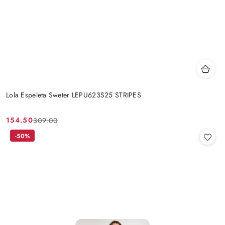
Lola Espeleta Sweter LEPU623S25 STRIPES
154.50
309.00
Cena
Cena
promocyjna:
przed
-50%
promocją: