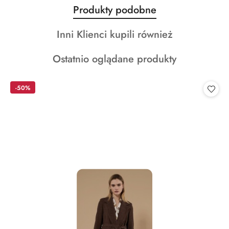
Produkty
Produkty podobne
Pomiń karuzelę produktów
o
Produkty
Inni Klienci kupili również
statusie:
o
Produkty
Ostatnio oglądane produkty
statusie:
o
statusie:
-50%