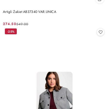
Artigli Żakiet AB37340 VAR.UNICA
274.50
549.00
Cena
Cena
promocyjna:
przed
-25%
promocją: