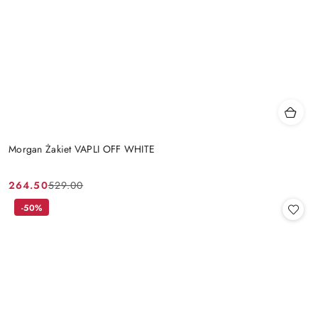
Morgan Żakiet VAPLI OFF WHITE
264.50
529.00
Cena
Cena
promocyjna:
przed
-50%
promocją: