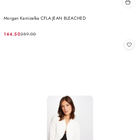
Morgan Kamizelka CFLA JEAN BLEACHED
144.50
289.00
Cena
Cena
promocyjna:
przed
promocją: