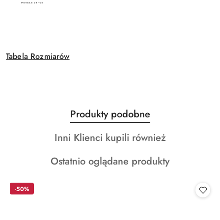
Tabela Rozmiarów
Produkty
Produkty podobne
Pomiń karuzelę produktów
o
Produkty
Inni Klienci kupili również
statusie:
o
Produkty
Ostatnio oglądane produkty
statusie:
o
statusie:
-50%