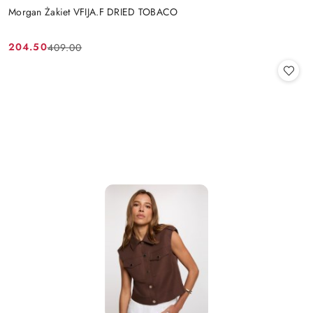
Morgan Żakiet VFIJA.F DRIED TOBACO
204.50
409.00
Cena
Cena
promocyjna:
przed
promocją: