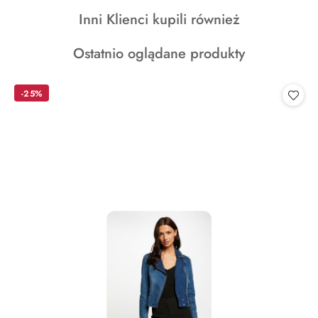
o
Produkty
Inni Klienci kupili również
statusie:
o
Produkty
Ostatnio oglądane produkty
statusie:
o
statusie:
-25%