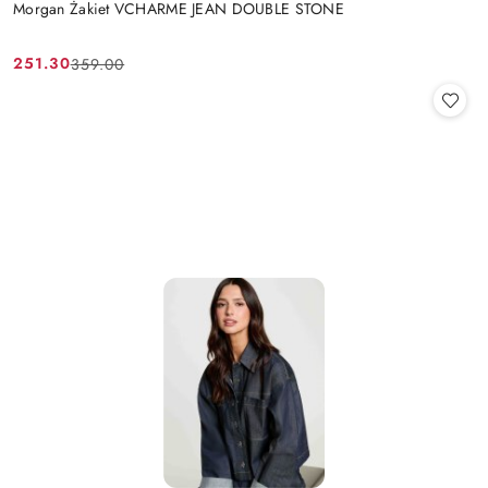
Morgan Żakiet VCHARME JEAN DOUBLE STONE
251.30
359.00
Cena
Cena
promocyjna:
przed
promocją: