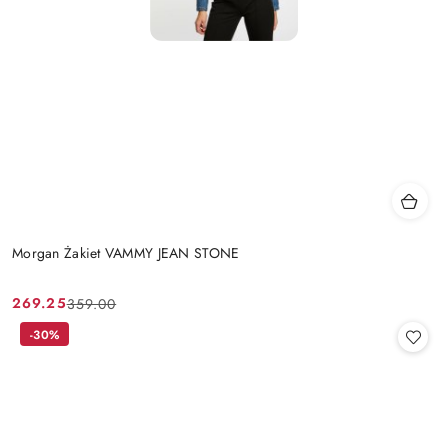
Morgan Żakiet VAMMY JEAN STONE
269.25
359.00
Cena
Cena
promocyjna:
przed
-30%
promocją: