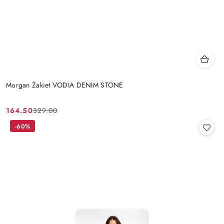
Morgan Żakiet VODIA DENIM STONE
164.50
329.00
Cena
Cena
promocyjna:
przed
-60%
promocją: