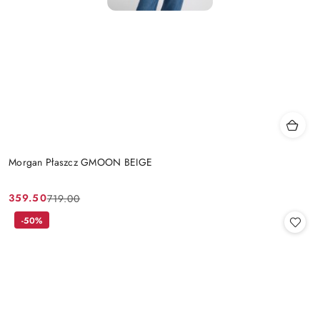
Morgan Płaszcz GMOON BEIGE
359.50
719.00
Cena
Cena
promocyjna:
przed
-50%
promocją: