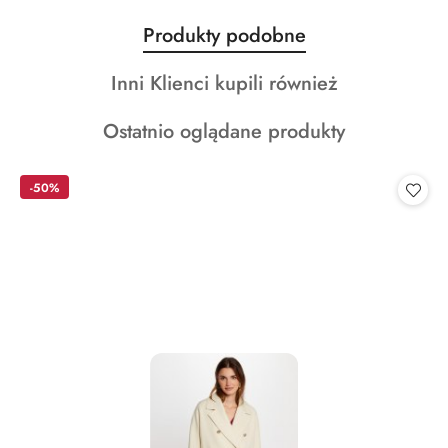
Produkty
Produkty podobne
Pomiń karuzelę produktów
o
Produkty
Inni Klienci kupili również
statusie:
o
Produkty
Ostatnio oglądane produkty
statusie:
o
statusie:
-50%