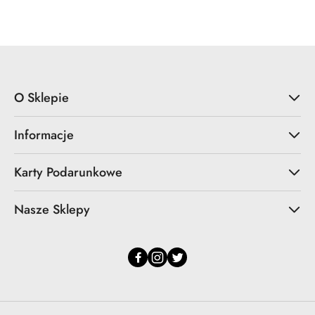
Cena
Cena
promocyjna:
przed
promocją:
O Sklepie
Informacje
Karty Podarunkowe
Nasze Sklepy