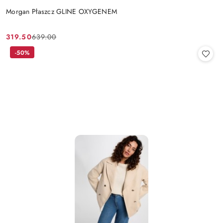
Morgan Płaszcz GLINE OXYGENEM
319.50
639.00
Cena
Cena
promocyjna:
przed
-50%
promocją: