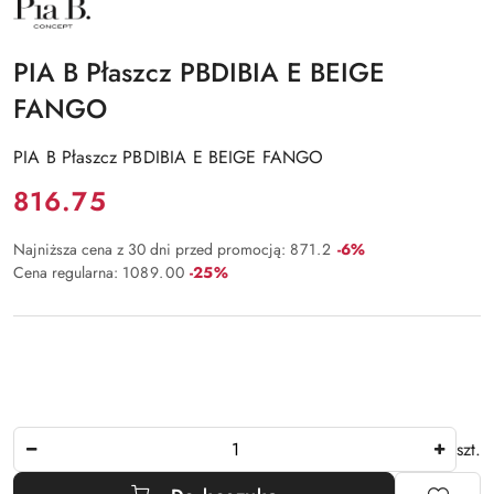
NAZWA
PRODUCENTA:
PIA
B
PIA B Płaszcz PBDIBIA E BEIGE
FANGO
PIA B Płaszcz PBDIBIA E BEIGE FANGO
Cena:
816.75
Rabat:
Najniższa cena z 30 dni przed promocją:
871.2
-6%
Rabat:
Cena regularna:
1089.00
-25%
Ilość
szt.