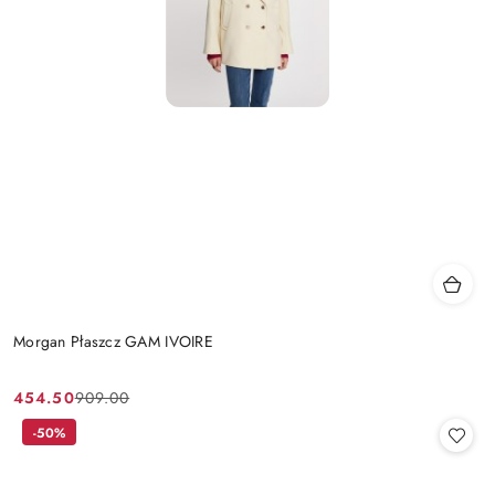
Morgan Płaszcz GAM IVOIRE
454.50
909.00
Cena
Cena
promocyjna:
przed
-50%
promocją: