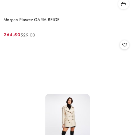
Morgan Płaszcz GARIA BEIGE
264.50
529.00
Cena
Cena
promocyjna:
przed
promocją: