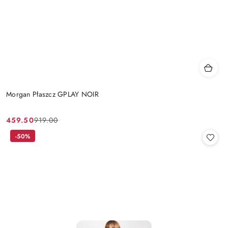
Morgan Płaszcz GPLAY NOIR
459.50
919.00
Cena
Cena
promocyjna:
przed
-50%
promocją: