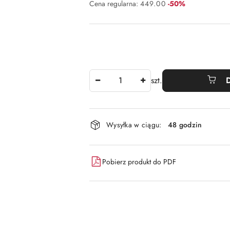
Rabat:
Cena regularna:
449.00
-50%
Ilość
szt.
Dostępność
Wysyłka w ciągu:
48 godzin
i
dostawa
Pobierz produkt do PDF