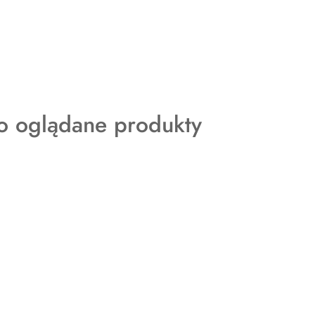
ty
o oglądane produkty
: