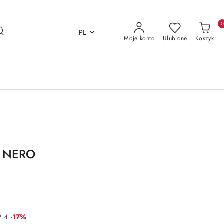
PL
Moje konto
Ulubione
Koszyk
E NERO
Rabat:
9.4
-17%