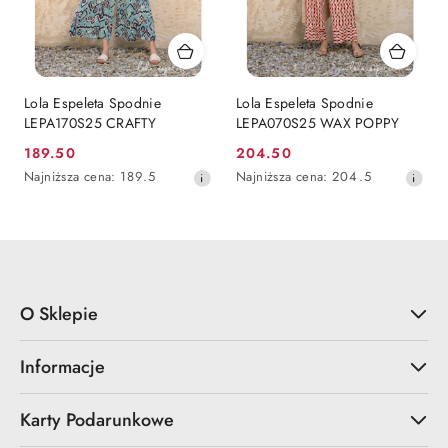
Lola Espeleta Spodnie
Lola Espeleta Spodnie
LEPA170S25 CRAFTY
LEPA070S25 WAX POPPY
189.50
204.50
Cena
Cena
Najniższa
Najniższa
Najniższa cena:
189.5
Najniższa cena:
204.5
promocyjna:
promocyjna:
cena
cena
z
z
30
30
dni
dni
przed
przed
obniżką
obniżką
O Sklepie
Informacje
Karty Podarunkowe