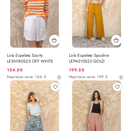
Lola Espeleta Szorty
Lola Espeleta Spodnie
LESH180S25 OFF WHITE
LEPA310S25 GOLD
154.50
199.50
Cena
Cena
Najniższa
Najniższa
Najniższa cena:
154.5
Najniższa cena:
199.5
promocyjna:
promocyjna:
cena
cena
z
z
30
30
dni
dni
przed
przed
obniżką
obniżką