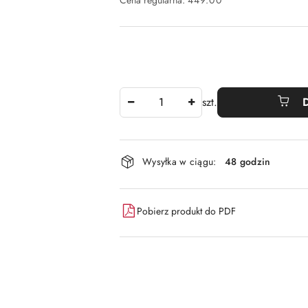
Cena regularna:
449.00
Ilość
szt.
Dostępność
Wysyłka w ciągu:
48 godzin
i
dostawa
Pobierz produkt do PDF