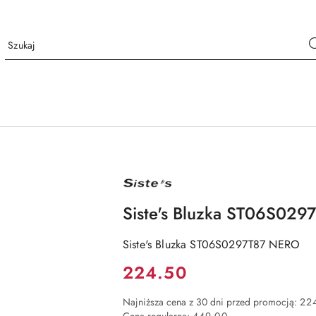
NAZWA
PRODUCENTA:
SISTE'S
Siste's Bluzka ST06S02
Siste's Bluzka ST06S0297T87 NERO
Cena:
224.50
Najniższa cena z 30 dni przed promocją:
22