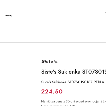
NAZWA
PRODUCENTA:
SISTE'S
Siste's Sukienka ST07S0
Siste's Sukienka ST07S0190T87 PERLA
Cena:
224.50
Najniższa cena z 30 dni przed promocją:
22