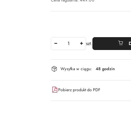
Cena regularna:
449.00
Ilość
szt.
Dostępność
Wysyłka w ciągu:
48 godzin
i
dostawa
Pobierz produkt do PDF