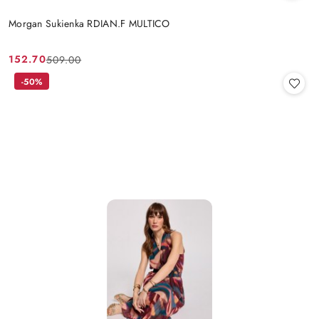
Morgan Sukienka RDIAN.F MULTICO
152.70
509.00
Cena
Cena
promocyjna:
przed
-50%
promocją: