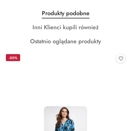
Produkty
Produkty podobne
Pomiń karuzelę produktów
o
Produkty
Inni Klienci kupili również
statusie:
o
Produkty
Ostatnio oglądane produkty
statusie:
o
statusie:
-50%