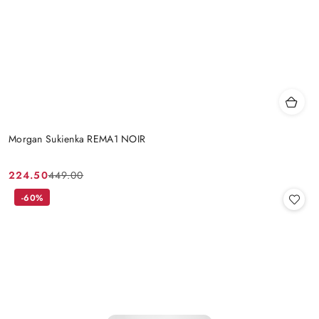
Morgan Sukienka REMA1 NOIR
224.50
449.00
Cena
Cena
promocyjna:
przed
-60%
promocją: