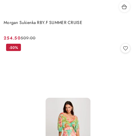
Morgan Sukienka RBY.F SUMMER CRUISE
254.50
509.00
Cena
Cena
promocyjna:
przed
-50%
promocją: