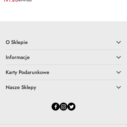
191.60
479.00
Cena
Cena
promocyjna:
przed
promocją:
O Sklepie
Informacje
Karty Podarunkowe
Nasze Sklepy