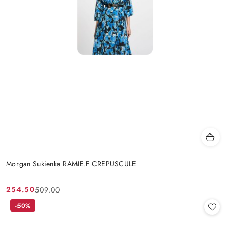
Morgan Sukienka RAMIE.F CREPUSCULE
254.50
509.00
Cena
Cena
promocyjna:
przed
-50%
promocją: