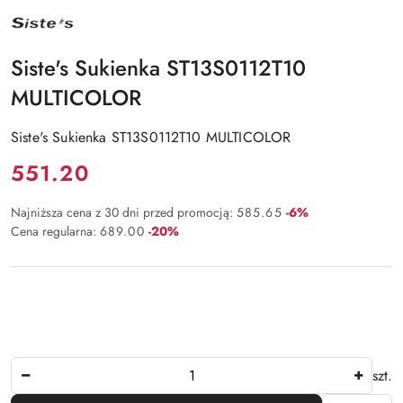
NAZWA
PRODUCENTA:
SISTE'S
Siste's Sukienka ST13S0112T10
MULTICOLOR
Siste's Sukienka ST13S0112T10 MULTICOLOR
Cena:
551.20
Rabat:
Najniższa cena z 30 dni przed promocją:
585.65
-6%
Rabat:
Cena regularna:
689.00
-20%
Ilość
szt.