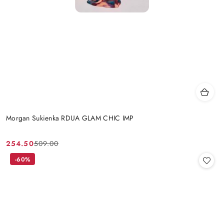
Morgan Sukienka RDUA GLAM CHIC IMP
254.50
509.00
Cena
Cena
promocyjna:
przed
-60%
promocją: