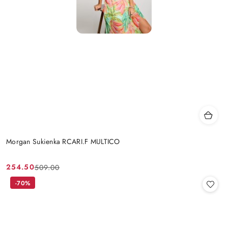
Morgan Sukienka RCARI.F MULTICO
254.50
509.00
Cena
Cena
promocyjna:
przed
-70%
promocją: