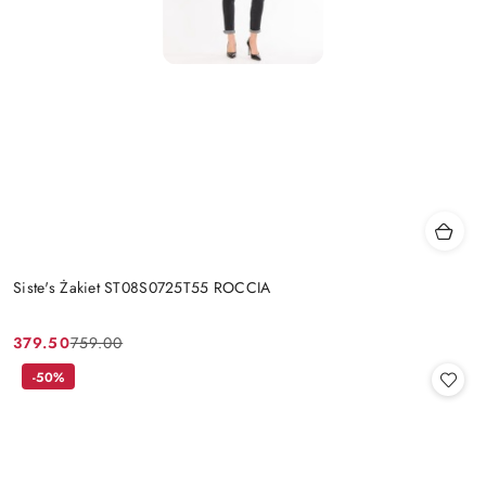
Siste's Żakiet ST08S0725T55 ROCCIA
379.50
759.00
Cena
Cena
promocyjna:
przed
-50%
promocją: