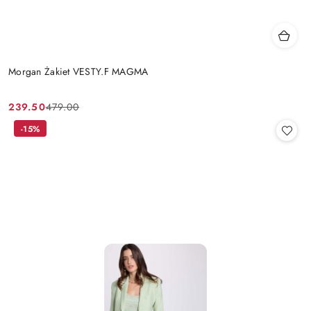
Morgan Żakiet VESTY.F MAGMA
239.50
479.00
Cena
Cena
promocyjna:
przed
-15%
promocją: