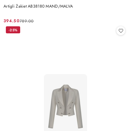
Artigli Żakiet AB38180 MAND/MALVA
394.50
789.00
Cena
Cena
promocyjna:
przed
-25%
promocją: