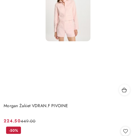
Morgan Żakiet VDRAN.F PIVOINE
224.50
449.00
Cena
Cena
promocyjna:
przed
-50%