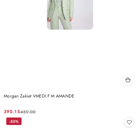
Morgan Żakiet VMEDI.F M AMANDE
390.15
459.00
Cena
Cena
promocyjna:
przed
-50%
promocją: