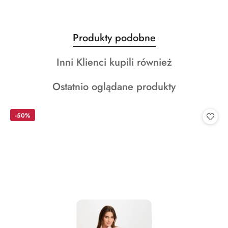
Produkty
Produkty podobne
Pomiń karuzelę produktów
o
Produkty
Inni Klienci kupili również
statusie:
o
Produkty
Ostatnio oglądane produkty
statusie:
o
statusie:
-50%