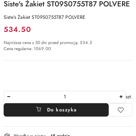
Siste's Żakiet ST09S0755T87 POLVERE
Siste's Żakiet ST09S0755T87 POLVERE
Cena:
534.50
Najniższa cena z 30 dni przed promocją:
534.5
Cena regularna:
1069.00
Ilość
szt.
Do koszyka
Dostępność
Wysyłka w ciągu:
48 godzin