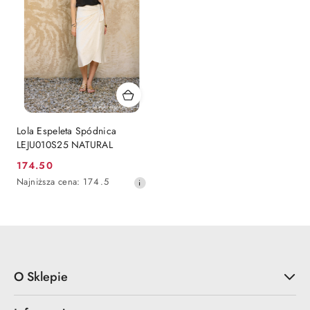
Lola Espeleta Spódnica
LEJU010S25 NATURAL
174.50
Cena
Najniższa
Najniższa cena:
174.5
promocyjna:
cena
z
30
dni
przed
obniżką
O Sklepie