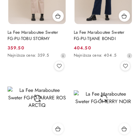
La Fee Maraboutee Sweter
La Fee Maraboutee Sweter
FG-PU-TOBU STORMY
FG-PU-TIJANE BONDI
359.50
404.50
Cena
Cena
Najniższa
Najniższa
Najniższa cena:
359.5
Najniższa cena:
404.5
promocyjna:
promocyjna:
cena
cena
z
z
30
30
dni
dni
przed
przed
obniżką
obniżką