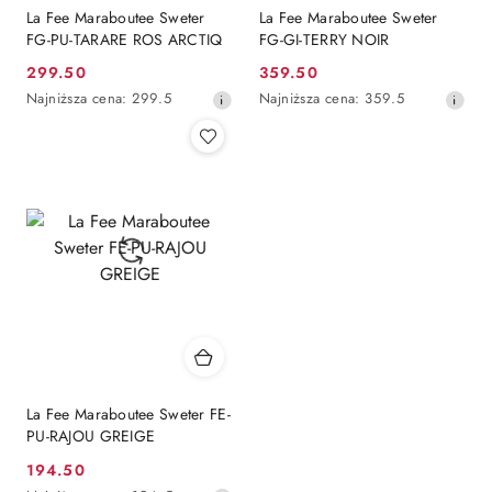
La Fee Maraboutee Sweter
La Fee Maraboutee Sweter
FG-PU-TARARE ROS ARCTIQ
FG-GI-TERRY NOIR
299.50
359.50
Cena
Cena
Najniższa
Najniższa
Najniższa cena:
299.5
Najniższa cena:
359.5
promocyjna:
promocyjna:
cena
cena
z
z
30
30
dni
dni
przed
przed
obniżką
obniżką
La Fee Maraboutee Sweter FE-
PU-RAJOU GREIGE
194.50
Cena