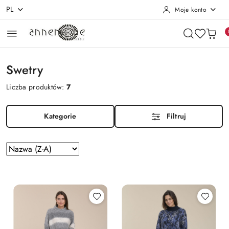
PL
Moje konto
Przejdź do treści głównej
Przejdź do wyszukiwarki
Przejdź do moje konto
Przejdź do menu głównego
Przejdź do stopki
Swetry
Liczba produktów:
7
Kategorie
Filtruj
Zastosowano
Sortuj
według
sortowanie:
Nazwa
(Z-
A).