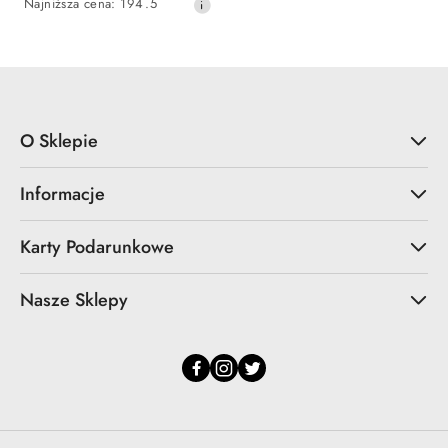
Najniższa
Najniższa cena:
194.5
promocyjna:
cena
z
30
dni
przed
obniżką
O Sklepie
Informacje
Karty Podarunkowe
Nasze Sklepy