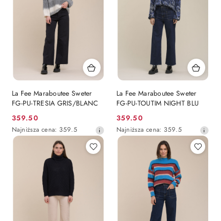
La Fee Maraboutee Sweter
La Fee Maraboutee Sweter
FG-PU-TRESIA GRIS/BLANC
FG-PU-TOUTIM NIGHT BLU
359.50
359.50
Cena
Cena
Najniższa
Najniższa
Najniższa cena:
359.5
Najniższa cena:
359.5
promocyjna:
promocyjna:
cena
cena
z
z
30
30
dni
dni
przed
przed
obniżką
obniżką