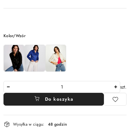
Wariant
Kolor/Wzór
Ilość
szt.
Do koszyka
Dostępność
Wysyłka w ciągu:
48 godzin
i