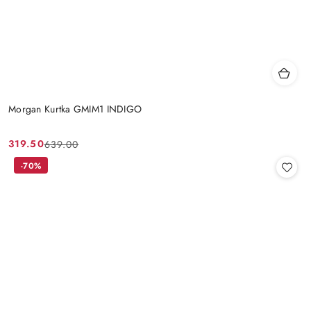
Morgan Kurtka GMIM1 INDIGO
319.50
639.00
Cena
Cena
promocyjna:
przed
-70%
promocją: