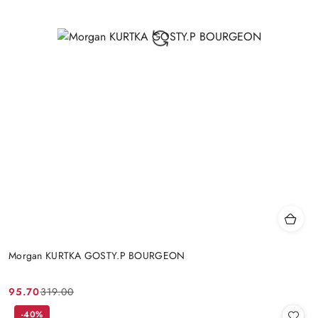
Morgan KURTKA GOSTY.P BOURGEON
95.70
319.00
Cena
Cena
promocyjna:
przed
-40%