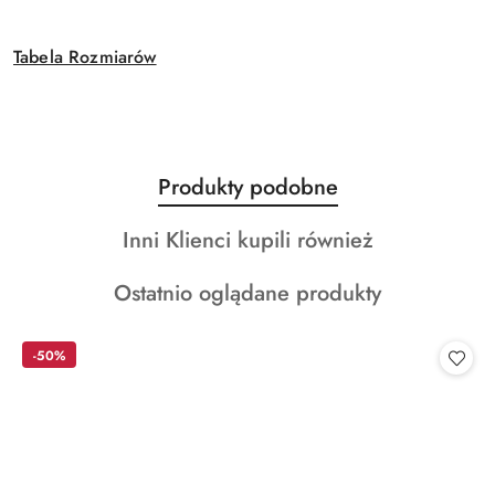
Tabela Rozmiarów
Produkty
Produkty podobne
Pomiń karuzelę produktów
o
Produkty
Inni Klienci kupili również
statusie:
o
Produkty
Ostatnio oglądane produkty
statusie:
o
statusie:
-50%