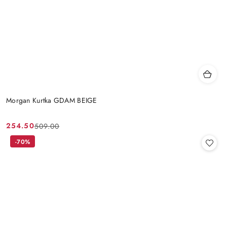
Morgan Kurtka GDAM BEIGE
254.50
509.00
Cena
Cena
promocyjna:
przed
-70%
promocją: